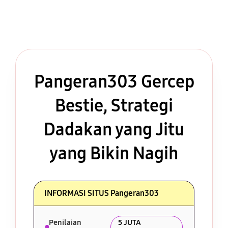
Pangeran303 Gercep
Bestie, Strategi
Dadakan yang Jitu
yang Bikin Nagih
INFORMASI SITUS Pangeran303
Penilaian
5 JUTA