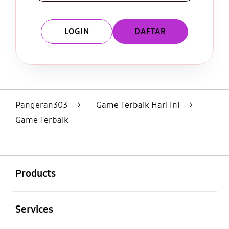
LOGIN
DAFTAR
Layer Popup Close
Pangeran303
>
Game Terbaik Hari Ini
>
Game Terbaik
Buka
Footer Navigation
Products
Buka
Services
Buka