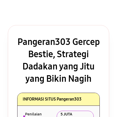
Pangeran303 Gercep
Bestie, Strategi
Dadakan yang Jitu
yang Bikin Nagih
INFORMASI SITUS Pangeran303
Penilaian
5 JUTA