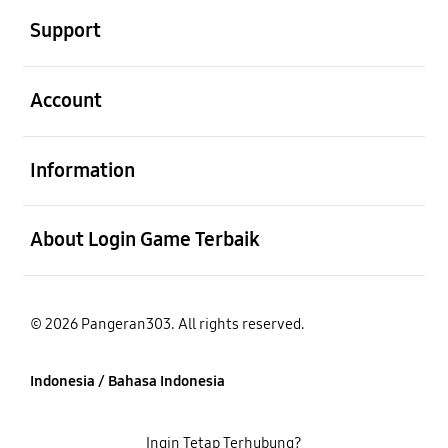
Support
Buka
Account
Buka
Information
Buka
About Login Game Terbaik
© 2026 Pangeran303. All rights reserved.
Indonesia / Bahasa Indonesia
Ingin Tetap Terhubung?