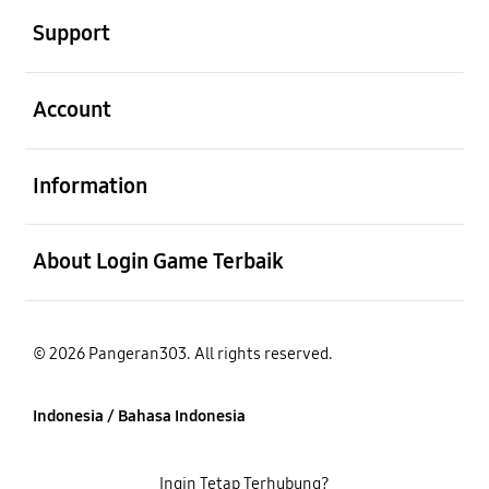
Support
Buka
Account
Buka
Information
Buka
About Login Game Terbaik
© 2026 Pangeran303. All rights reserved.
Indonesia / Bahasa Indonesia
Ingin Tetap Terhubung?