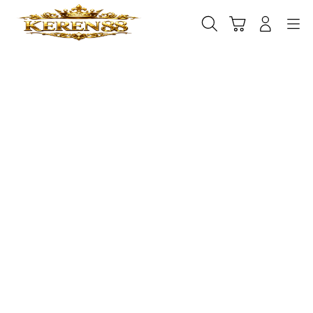
Skip
to
Cari
Troli
Login
Navigation
content