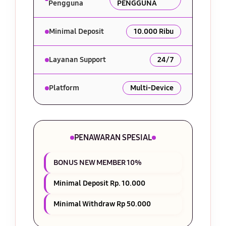
Pengguna
PENGGUNA
Minimal Deposit
10.000 Ribu
Layanan Support
24/7
Platform
Multi-Device
PENAWARAN SPESIAL
BONUS NEW MEMBER 10%
Minimal Deposit Rp. 10.000
Minimal Withdraw Rp 50.000