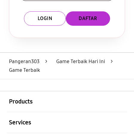
LOGIN
DAFTAR
Layer Popup Close
Pangeran303
>
Game Terbaik Hari Ini
>
Game Terbaik
Buka
Footer Navigation
Products
Buka
Services
Buka