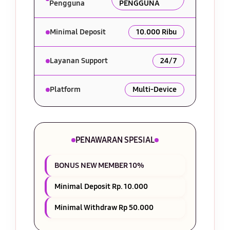
Pengguna
PENGGUNA
Minimal Deposit
10.000 Ribu
Layanan Support
24/7
Platform
Multi-Device
PENAWARAN SPESIAL
BONUS NEW MEMBER 10%
Minimal Deposit Rp. 10.000
Minimal Withdraw Rp 50.000