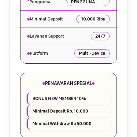
Pengguna
PENGGUNA
Minimal Deposit
10.000 Ribu
Layanan Support
24/7
Platform
Multi-Device
PENAWARAN SPESIAL
BONUS NEW MEMBER 10%
Minimal Deposit Rp. 10.000
Minimal Withdraw Rp 50.000