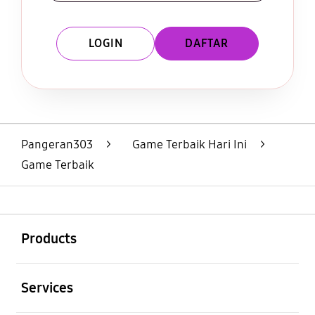
LOGIN
DAFTAR
Layer Popup Close
Pangeran303
>
Game Terbaik Hari Ini
>
Game Terbaik
Buka
Footer Navigation
Products
Buka
Services
Buka