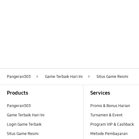
Layer Popup Close
Pangeran303
>
Game Terbaik Hari Ini
>
Situs Game Resmi
Footer Navigation
Products
Services
Pangeran303
Promo & Bonus Harian
Game Terbaik Hari Ini
Turnamen & Event
Login Game Terbaik
Program VIP & Cashback
Situs Game Resmi
Metode Pembayaran