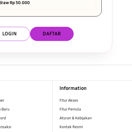
draw Rp 50.000
LOGIN
DAFTAR
Information
ber
Fitur Akses
n Baru
Fitur Pemula
ord
Aturan & Kebijakan
ansaksi
Kontak Resmi