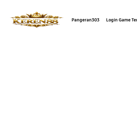
Skip
to
content
Pangeran303
Login Game Te