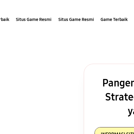
rbaik
Situs Game Resmi
Situs Game Resmi
Game Terbaik
Panger
Strate
y