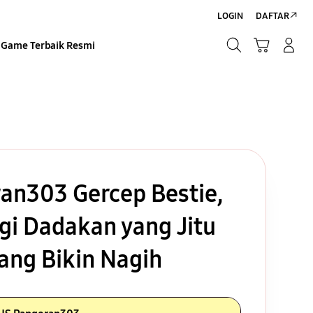
LOGIN
DAFTAR
Cari
Troli
Login/Sign-Up
Game Terbaik Resmi
Cari
an303 Gercep Bestie,
gi Dadakan yang Jitu
ang Bikin Nagih