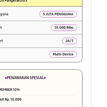
US Pangeran303
gguna
5 JUTA PENGGUNA
it
10.000 Ribu
rt
24/7
Multi-Device
PENAWARAN SPESIAL
MEMBER 10%
it Rp. 10.000