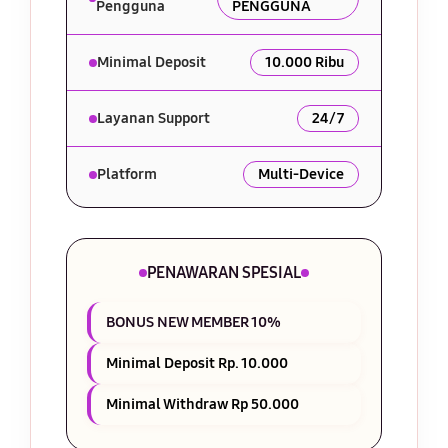
Pengguna
PENGGUNA
Minimal Deposit
10.000 Ribu
Layanan Support
24/7
Platform
Multi-Device
PENAWARAN SPESIAL
BONUS NEW MEMBER 10%
Minimal Deposit Rp. 10.000
Minimal Withdraw Rp 50.000