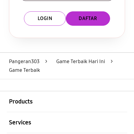
LOGIN
DAFTAR
Layer Popup Close
Pangeran303
>
Game Terbaik Hari Ini
>
Game Terbaik
Buka
Footer Navigation
Products
Buka
Services
Buka