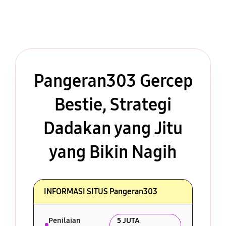
Pangeran303 Gercep
Bestie, Strategi
Dadakan yang Jitu
yang Bikin Nagih
INFORMASI SITUS Pangeran303
Penilaian
5 JUTA