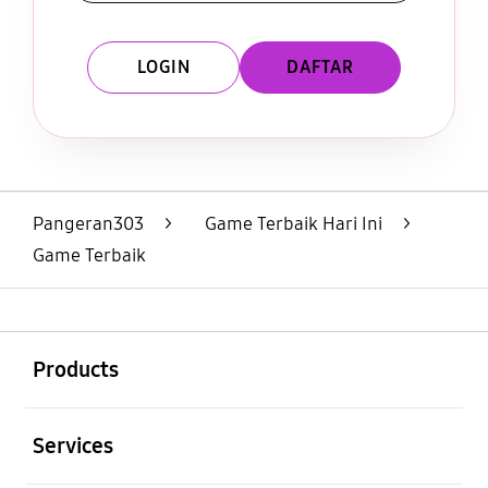
LOGIN
DAFTAR
Layer Popup Close
Pangeran303
>
Game Terbaik Hari Ini
>
Game Terbaik
Buka
Footer Navigation
Products
Buka
Services
Buka