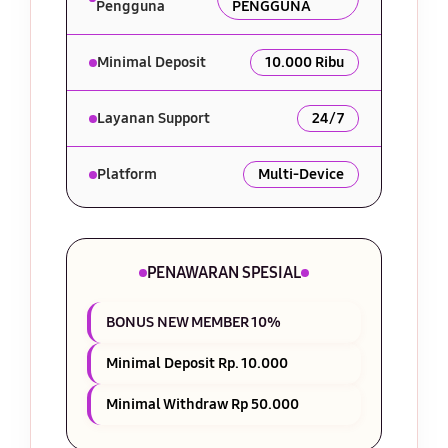
Pengguna
PENGGUNA
Minimal Deposit
10.000 Ribu
Layanan Support
24/7
Platform
Multi-Device
PENAWARAN SPESIAL
BONUS NEW MEMBER 10%
Minimal Deposit Rp. 10.000
Minimal Withdraw Rp 50.000