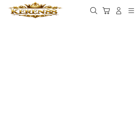
Skip
to
Cari
Troli
Login
Navigation
content