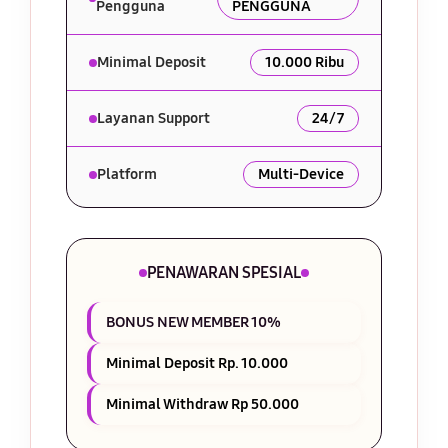
Pengguna
PENGGUNA
Minimal Deposit
10.000 Ribu
Layanan Support
24/7
Platform
Multi-Device
PENAWARAN SPESIAL
BONUS NEW MEMBER 10%
Minimal Deposit Rp. 10.000
Minimal Withdraw Rp 50.000