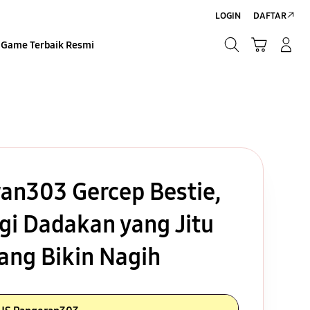
LOGIN
DAFTAR
Cari
Troli
Login/Sign-Up
Game Terbaik Resmi
Cari
an303 Gercep Bestie,
gi Dadakan yang Jitu
ang Bikin Nagih