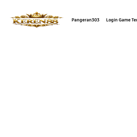
Skip
to
content
Pangeran303
Login Game Te