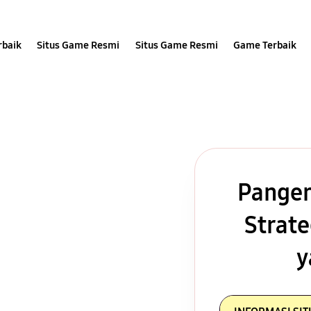
rbaik
Situs Game Resmi
Situs Game Resmi
Game Terbaik
Panger
Strate
y