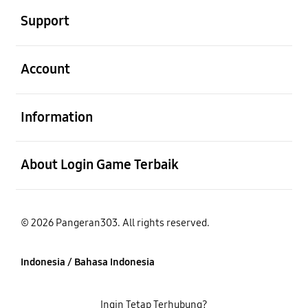
Support
Buka
Account
Buka
Information
Buka
About Login Game Terbaik
© 2026 Pangeran303. All rights reserved.
Indonesia / Bahasa Indonesia
Ingin Tetap Terhubung?