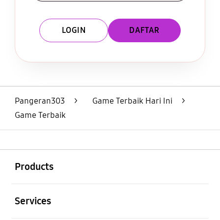
LOGIN
DAFTAR
Layer Popup Close
Pangeran303
>
Game Terbaik Hari Ini
>
Game Terbaik
Buka
Footer Navigation
Products
Buka
Services
Buka