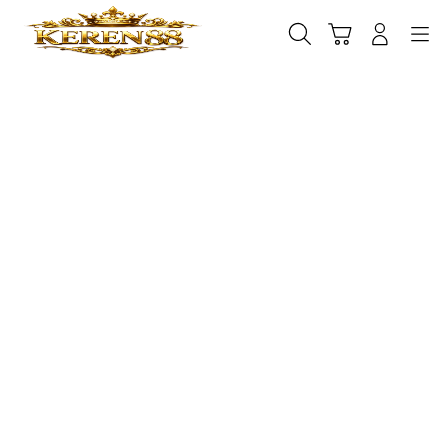
Skip
to
Cari
Troli
Login
Navigation
content