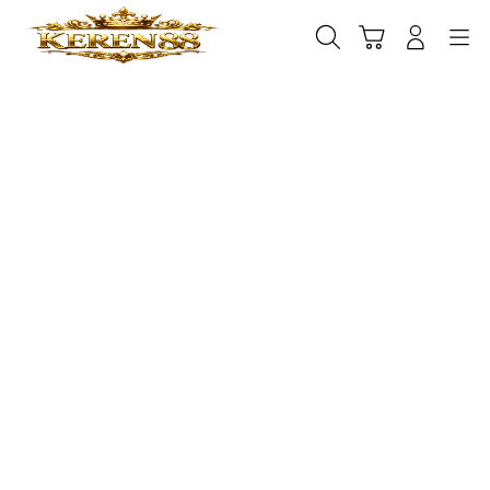
Skip
to
Cari
Troli
Login
Navigation
content