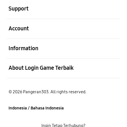
Support
Buka
Account
Buka
Information
Buka
About Login Game Terbaik
© 2026 Pangeran303. All rights reserved.
Indonesia / Bahasa Indonesia
Ingin Tetap Terhubung?