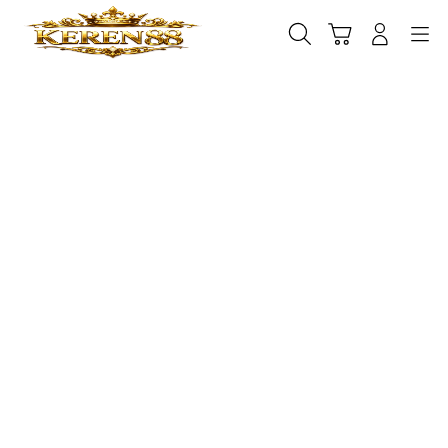
Skip
to
Cari
Troli
Login
Navigation
content