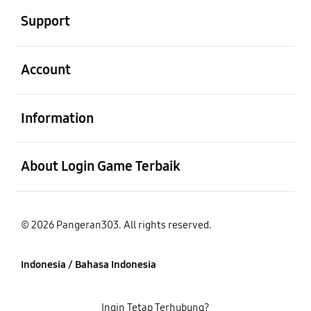
Support
Buka
Account
Buka
Information
Buka
About Login Game Terbaik
© 2026 Pangeran303. All rights reserved.
Indonesia / Bahasa Indonesia
Ingin Tetap Terhubung?