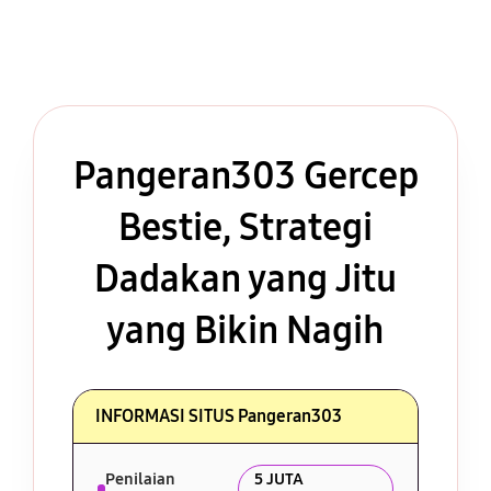
Pangeran303 Gercep
Bestie, Strategi
Dadakan yang Jitu
yang Bikin Nagih
INFORMASI SITUS Pangeran303
Penilaian
5 JUTA