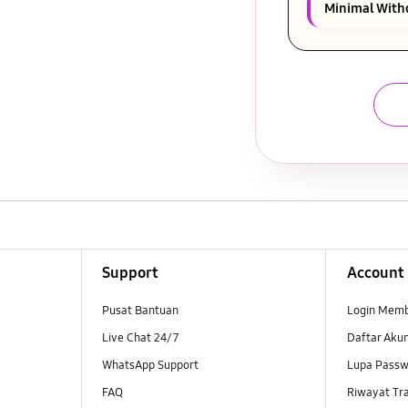
Minimal With
Support
Account
Pusat Bantuan
Login Mem
Live Chat 24/7
Daftar Aku
WhatsApp Support
Lupa Passw
FAQ
Riwayat Tr