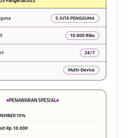
US Pangeran303
gguna
5 JUTA PENGGUNA
it
10.000 Ribu
rt
24/7
Multi-Device
PENAWARAN SPESIAL
MEMBER 10%
it Rp. 10.000