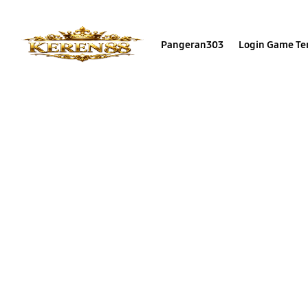
Skip
to
content
Pangeran303
Login Game Te