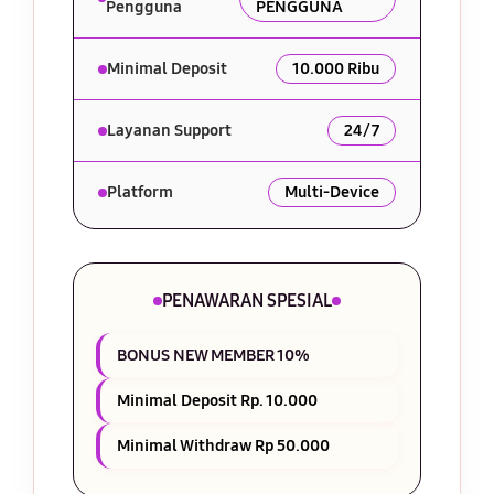
Pengguna
PENGGUNA
Minimal Deposit
10.000 Ribu
Layanan Support
24/7
Platform
Multi-Device
PENAWARAN SPESIAL
BONUS NEW MEMBER 10%
Minimal Deposit Rp. 10.000
Minimal Withdraw Rp 50.000