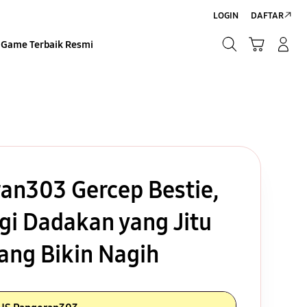
LOGIN
DAFTAR
Cari
Troli
Login/Sign-Up
Game Terbaik Resmi
Cari
an303 Gercep Bestie,
gi Dadakan yang Jitu
ang Bikin Nagih