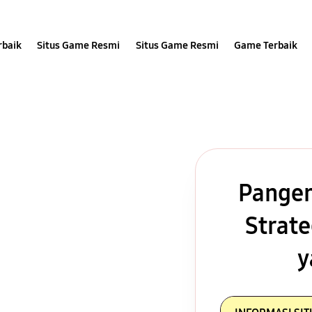
rbaik
Situs Game Resmi
Situs Game Resmi
Game Terbaik
Panger
Strate
y