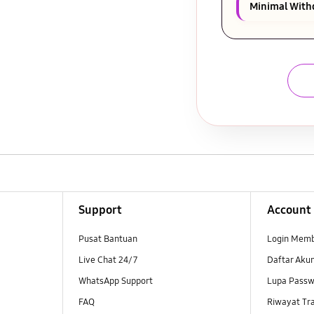
Minimal With
Support
Account
Pusat Bantuan
Login Mem
Live Chat 24/7
Daftar Aku
WhatsApp Support
Lupa Passw
FAQ
Riwayat Tr