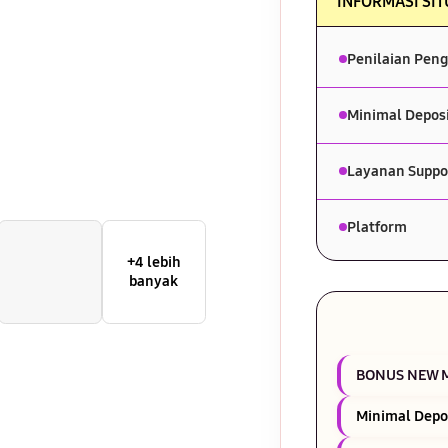
INFORMASI SIT
Penilaian Pen
Minimal Depos
Layanan Suppo
Platform
+4 lebih
banyak
BONUS NEW 
Minimal Depos