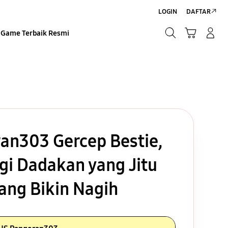
LOGIN
DAFTAR
Cari
Troli
Login/Sign-Up
Game Terbaik Resmi
Cari
an303 Gercep Bestie,
gi Dadakan yang Jitu
ang Bikin Nagih