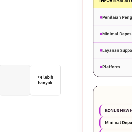
INFORMASI SIT
Penilaian Pen
Minimal Depos
Layanan Suppo
Platform
+4 lebih
banyak
BONUS NEW 
Minimal Depos