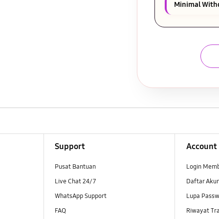
Minimal With
Support
Account
Pusat Bantuan
Login Mem
Live Chat 24/7
Daftar Aku
WhatsApp Support
Lupa Passw
FAQ
Riwayat Tr