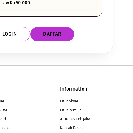
draw Rp 50.000
LOGIN
DAFTAR
Information
ber
Fitur Akses
n Baru
Fitur Pemula
ord
Aturan & Kebijakan
ansaksi
Kontak Resmi