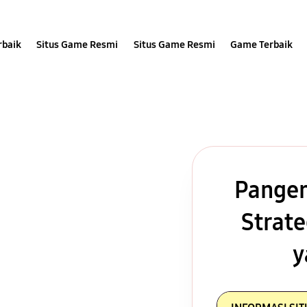
rbaik
Situs Game Resmi
Situs Game Resmi
Game Terbaik
Panger
Strate
y