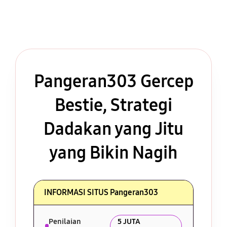
Pangeran303 Gercep
Bestie, Strategi
Dadakan yang Jitu
yang Bikin Nagih
INFORMASI SITUS Pangeran303
Penilaian
5 JUTA