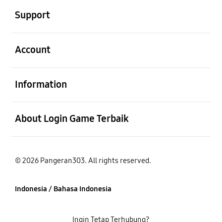
Support
Buka
Account
Buka
Information
Buka
About Login Game Terbaik
© 2026 Pangeran303. All rights reserved.
Indonesia / Bahasa Indonesia
Ingin Tetap Terhubung?