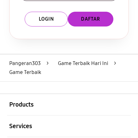
LOGIN
DAFTAR
Layer Popup Close
Pangeran303
>
Game Terbaik Hari Ini
>
Game Terbaik
Buka
Footer Navigation
Products
Buka
Services
Buka