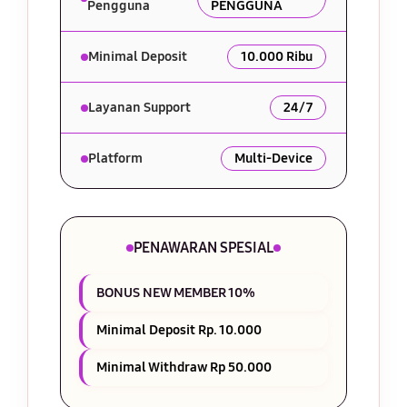
Pengguna
PENGGUNA
Minimal Deposit
10.000 Ribu
Layanan Support
24/7
Platform
Multi-Device
PENAWARAN SPESIAL
BONUS NEW MEMBER 10%
Minimal Deposit Rp. 10.000
Minimal Withdraw Rp 50.000