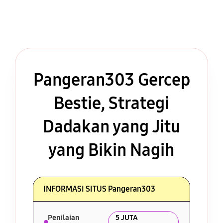
Pangeran303 Gercep
Bestie, Strategi
Dadakan yang Jitu
yang Bikin Nagih
INFORMASI SITUS Pangeran303
Penilaian
5 JUTA