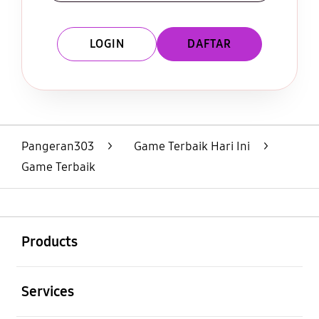
LOGIN
DAFTAR
Layer Popup Close
Pangeran303
>
Game Terbaik Hari Ini
>
Game Terbaik
Buka
Footer Navigation
Products
Buka
Services
Buka