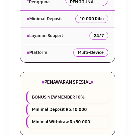
Pengguna
PENGGUNA
Minimal Deposit
10.000 Ribu
Layanan Support
24/7
Platform
Multi-Device
PENAWARAN SPESIAL
BONUS NEW MEMBER 10%
Minimal Deposit Rp. 10.000
Minimal Withdraw Rp 50.000