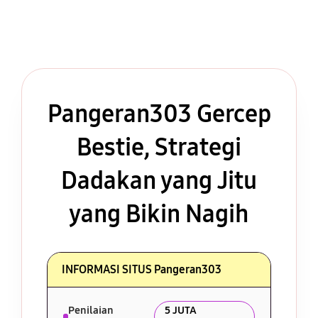
Pangeran303 Gercep
Bestie, Strategi
Dadakan yang Jitu
yang Bikin Nagih
INFORMASI SITUS Pangeran303
Penilaian
5 JUTA