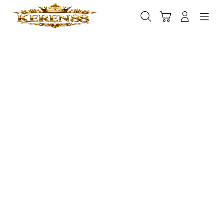
Skip
to
Cari
Troli
Login
Navigation
content