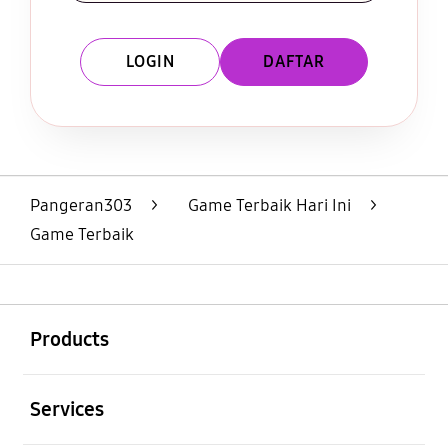
LOGIN
DAFTAR
Layer Popup Close
Pangeran303
>
Game Terbaik Hari Ini
>
Game Terbaik
Buka
Footer Navigation
Products
Buka
Services
Buka