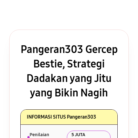
Pangeran303 Gercep
Bestie, Strategi
Dadakan yang Jitu
yang Bikin Nagih
INFORMASI SITUS Pangeran303
Penilaian
5 JUTA