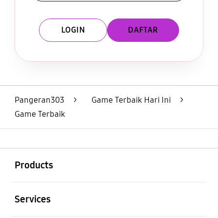
LOGIN
DAFTAR
Layer Popup Close
Pangeran303
>
Game Terbaik Hari Ini
>
Game Terbaik
Buka
Footer Navigation
Products
Buka
Services
Buka