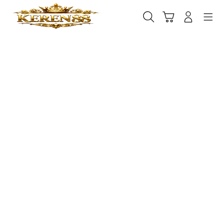
Skip
to
Cari
Troli
Login
Navigation
content