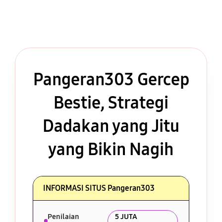
Pangeran303 Gercep
Bestie, Strategi
Dadakan yang Jitu
yang Bikin Nagih
INFORMASI SITUS Pangeran303
Penilaian
5 JUTA