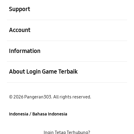
Support
Buka
Account
Buka
Information
Buka
About Login Game Terbaik
© 2026 Pangeran303. All rights reserved.
Indonesia / Bahasa Indonesia
Ingin Tetap Terhubung?