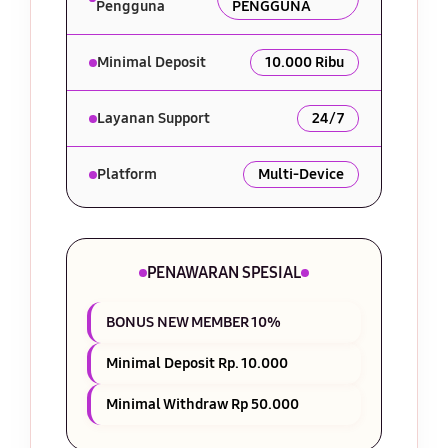
Pengguna
PENGGUNA
Minimal Deposit
10.000 Ribu
Layanan Support
24/7
Platform
Multi-Device
PENAWARAN SPESIAL
BONUS NEW MEMBER 10%
Minimal Deposit Rp. 10.000
Minimal Withdraw Rp 50.000