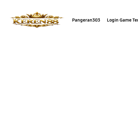
Skip
to
content
Pangeran303
Login Game Te