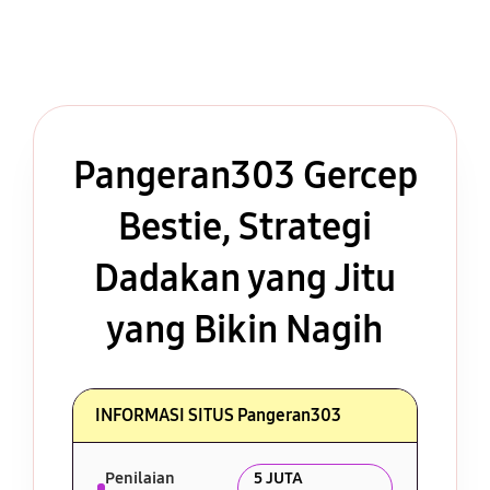
Pangeran303 Gercep
Bestie, Strategi
Dadakan yang Jitu
yang Bikin Nagih
INFORMASI SITUS Pangeran303
Penilaian
5 JUTA