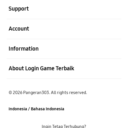
Support
Buka
Account
Buka
Information
Buka
About Login Game Terbaik
© 2026 Pangeran303. All rights reserved.
Indonesia / Bahasa Indonesia
Ingin Tetap Terhubung?