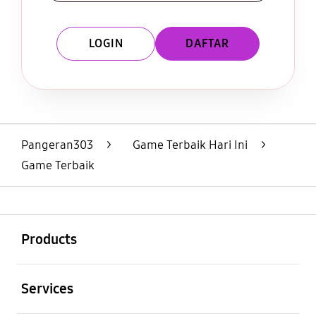
LOGIN
DAFTAR
Layer Popup Close
Pangeran303
>
Game Terbaik Hari Ini
>
Game Terbaik
Buka
Footer Navigation
Products
Buka
Services
Buka