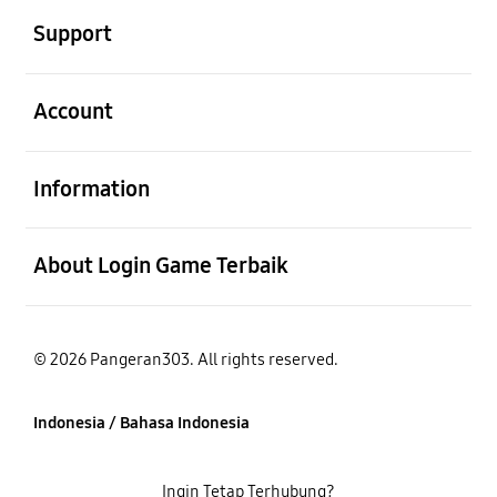
Support
Buka
Account
Buka
Information
Buka
About Login Game Terbaik
© 2026 Pangeran303. All rights reserved.
Indonesia / Bahasa Indonesia
Ingin Tetap Terhubung?