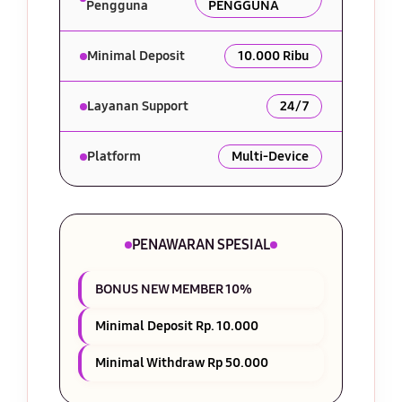
Pengguna
PENGGUNA
Minimal Deposit
10.000 Ribu
Layanan Support
24/7
Platform
Multi-Device
PENAWARAN SPESIAL
BONUS NEW MEMBER 10%
Minimal Deposit Rp. 10.000
Minimal Withdraw Rp 50.000