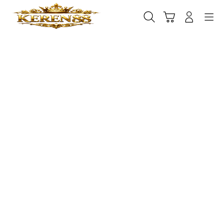
Skip
to
Cari
Troli
Login
Navigation
content