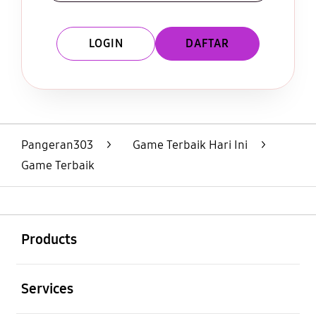
LOGIN
DAFTAR
Layer Popup Close
Pangeran303
>
Game Terbaik Hari Ini
>
Game Terbaik
Buka
Footer Navigation
Products
Buka
Services
Buka