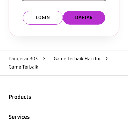
LOGIN
DAFTAR
Layer Popup Close
Pangeran303
>
Game Terbaik Hari Ini
>
Game Terbaik
Buka
Footer Navigation
Products
Buka
Services
Buka