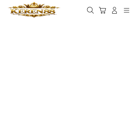
Skip
to
Cari
Troli
Login
Navigation
content