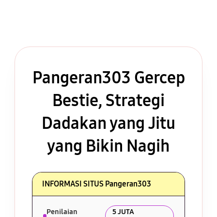
Pangeran303 Gercep
Bestie, Strategi
Dadakan yang Jitu
yang Bikin Nagih
INFORMASI SITUS Pangeran303
Penilaian
5 JUTA