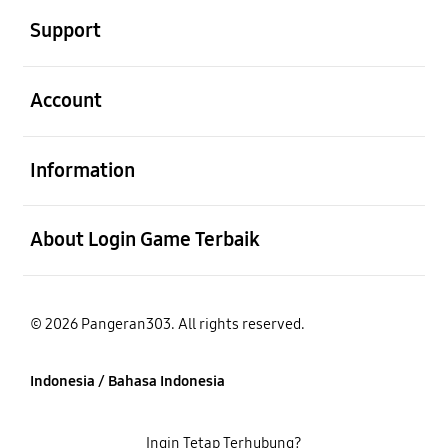
Support
Buka
Account
Buka
Information
Buka
About Login Game Terbaik
© 2026 Pangeran303. All rights reserved.
Indonesia / Bahasa Indonesia
Ingin Tetap Terhubung?