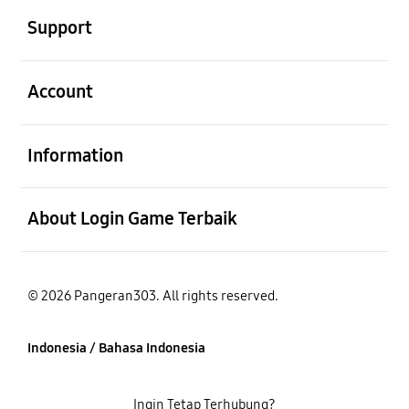
Support
Buka
Account
Buka
Information
Buka
About Login Game Terbaik
© 2026 Pangeran303. All rights reserved.
Indonesia / Bahasa Indonesia
Ingin Tetap Terhubung?