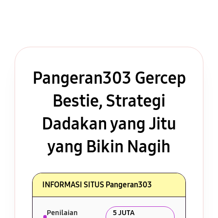
Pangeran303 Gercep
Bestie, Strategi
Dadakan yang Jitu
yang Bikin Nagih
INFORMASI SITUS Pangeran303
Penilaian
5 JUTA