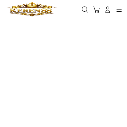
Skip
to
Cari
Troli
Login
Navigation
content