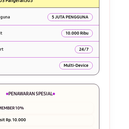
US Pangeran303
gguna
5 JUTA PENGGUNA
it
10.000 Ribu
rt
24/7
Multi-Device
PENAWARAN SPESIAL
MEMBER 10%
it Rp. 10.000