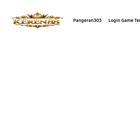
Skip
to
content
Pangeran303
Login Game Te