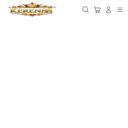
Skip
to
Cari
Troli
Login
Navigation
content