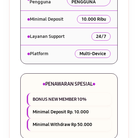
Pengguna
PENGGUNA
Minimal Deposit
10.000 Ribu
Layanan Support
24/7
Platform
Multi-Device
PENAWARAN SPESIAL
BONUS NEW MEMBER 10%
Minimal Deposit Rp. 10.000
Minimal Withdraw Rp 50.000