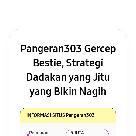
Pangeran303 Gercep
Bestie, Strategi
Dadakan yang Jitu
yang Bikin Nagih
INFORMASI SITUS Pangeran303
Penilaian
5 JUTA