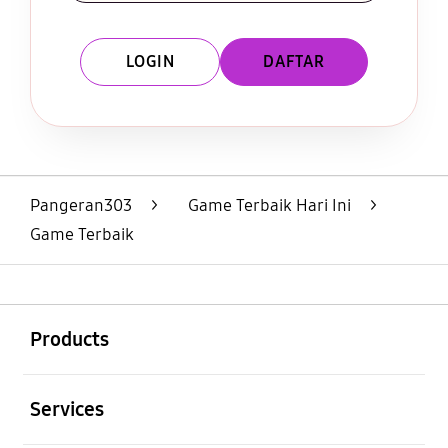
LOGIN
DAFTAR
Layer Popup Close
Pangeran303
>
Game Terbaik Hari Ini
>
Game Terbaik
Buka
Footer Navigation
Products
Buka
Services
Buka