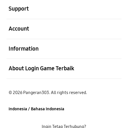
Support
Buka
Account
Buka
Information
Buka
About Login Game Terbaik
© 2026 Pangeran303. All rights reserved.
Indonesia / Bahasa Indonesia
Ingin Tetap Terhubung?