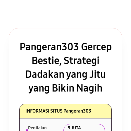
Pangeran303 Gercep
Bestie, Strategi
Dadakan yang Jitu
yang Bikin Nagih
INFORMASI SITUS Pangeran303
Penilaian
5 JUTA