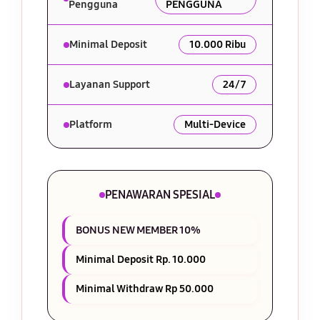
Pengguna
PENGGUNA
Minimal Deposit
10.000 Ribu
Layanan Support
24/7
Platform
Multi-Device
PENAWARAN SPESIAL
BONUS NEW MEMBER 10%
Minimal Deposit Rp. 10.000
Minimal Withdraw Rp 50.000