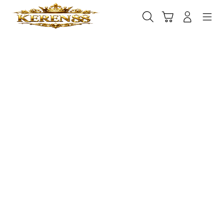
Skip
to
Cari
Troli
Login
Navigation
content