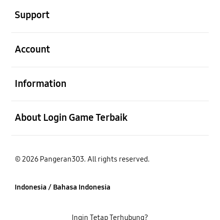
Support
Buka
Account
Buka
Information
Buka
About Login Game Terbaik
© 2026 Pangeran303. All rights reserved.
Indonesia / Bahasa Indonesia
Ingin Tetap Terhubung?