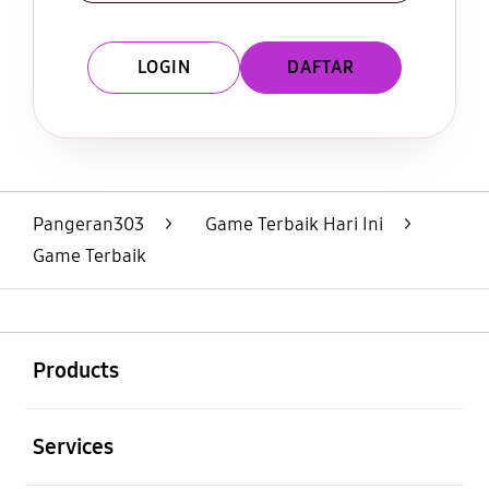
LOGIN
DAFTAR
Layer Popup Close
Pangeran303
>
Game Terbaik Hari Ini
>
Game Terbaik
Buka
Footer Navigation
Products
Buka
Services
Buka