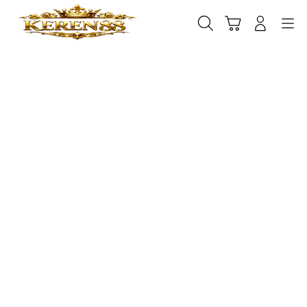
Skip
to
Cari
Troli
Login
Navigation
content