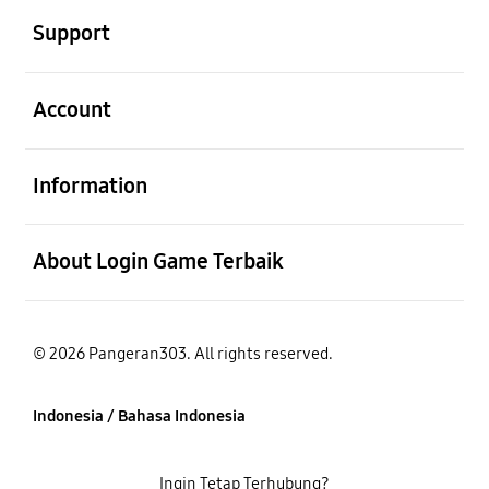
Support
Buka
Account
Buka
Information
Buka
About Login Game Terbaik
© 2026 Pangeran303. All rights reserved.
Indonesia / Bahasa Indonesia
Ingin Tetap Terhubung?