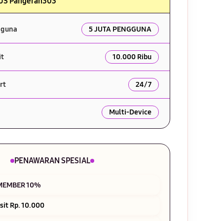
US Pangeran303
gguna
5 JUTA PENGGUNA
it
10.000 Ribu
rt
24/7
Multi-Device
PENAWARAN SPESIAL
MEMBER 10%
it Rp. 10.000