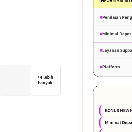
INFORMASI SIT
Penilaian Pen
Minimal Depos
Layanan Suppo
Platform
+4 lebih
banyak
BONUS NEW 
Minimal Depos