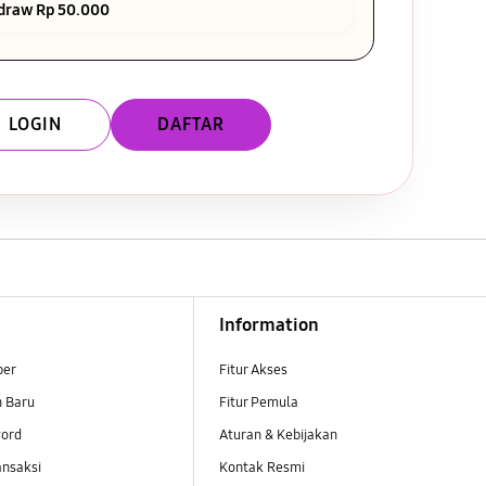
draw Rp 50.000
LOGIN
DAFTAR
Information
ber
Fitur Akses
n Baru
Fitur Pemula
ord
Aturan & Kebijakan
ansaksi
Kontak Resmi