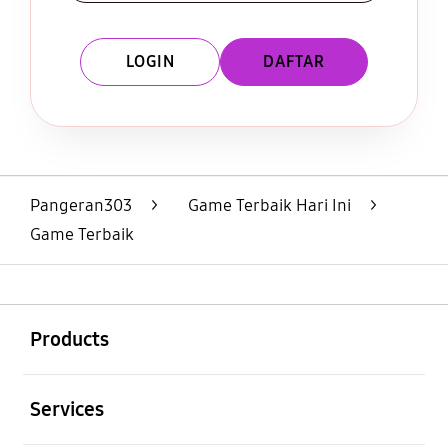
LOGIN
DAFTAR
Layer Popup Close
Pangeran303
>
Game Terbaik Hari Ini
>
Game Terbaik
Buka
Footer Navigation
Products
Buka
Services
Buka