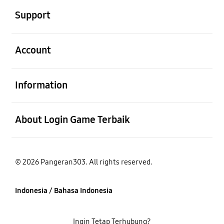
Support
Buka
Account
Buka
Information
Buka
About Login Game Terbaik
© 2026 Pangeran303. All rights reserved.
Indonesia / Bahasa Indonesia
Ingin Tetap Terhubung?