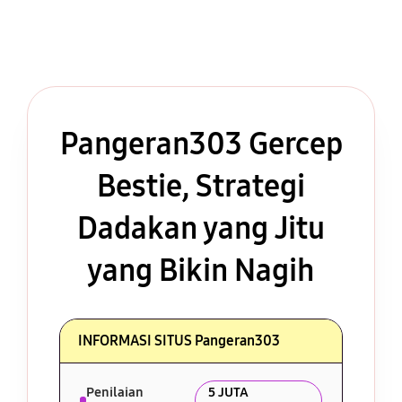
Pangeran303 Gercep
Bestie, Strategi
Dadakan yang Jitu
yang Bikin Nagih
INFORMASI SITUS Pangeran303
Penilaian
5 JUTA