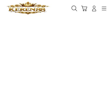
Skip
to
Cari
Troli
Login
Navigation
content