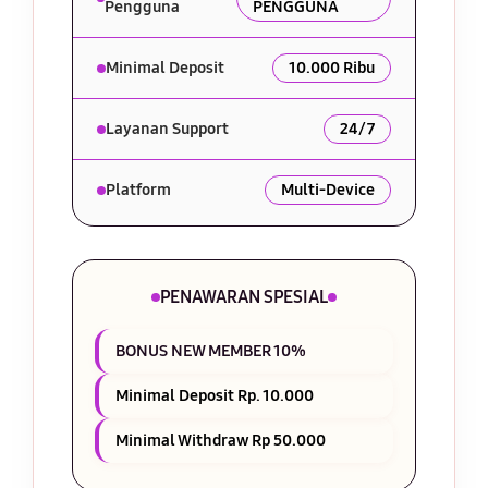
Pengguna
PENGGUNA
Minimal Deposit
10.000 Ribu
Layanan Support
24/7
Platform
Multi-Device
PENAWARAN SPESIAL
BONUS NEW MEMBER 10%
Minimal Deposit Rp. 10.000
Minimal Withdraw Rp 50.000