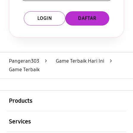
LOGIN
DAFTAR
Layer Popup Close
Pangeran303
>
Game Terbaik Hari Ini
>
Game Terbaik
Buka
Footer Navigation
Products
Buka
Services
Buka