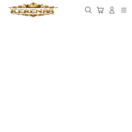
Skip
to
Cari
Troli
Login
Navigation
content