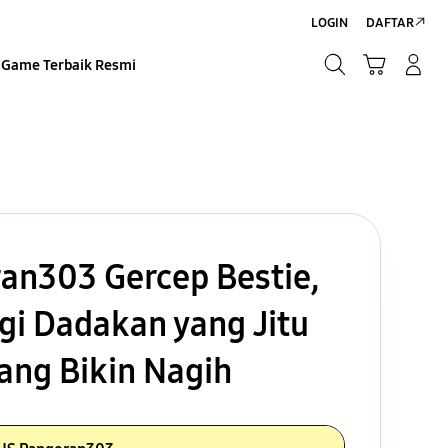
LOGIN
DAFTAR
Cari
Troli
Login/Sign-Up
Game Terbaik Resmi
Cari
an303 Gercep Bestie,
gi Dadakan yang Jitu
ang Bikin Nagih