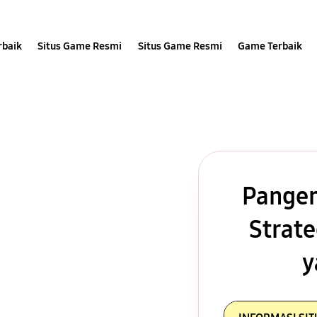
rbaik
Situs Game Resmi
Situs Game Resmi
Game Terbaik
Panger
Strate
y