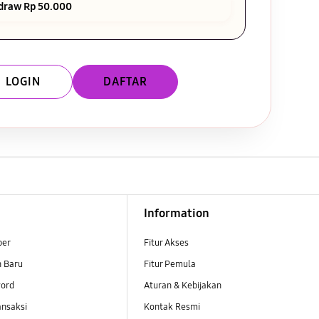
draw Rp 50.000
LOGIN
DAFTAR
Information
ber
Fitur Akses
n Baru
Fitur Pemula
ord
Aturan & Kebijakan
ansaksi
Kontak Resmi