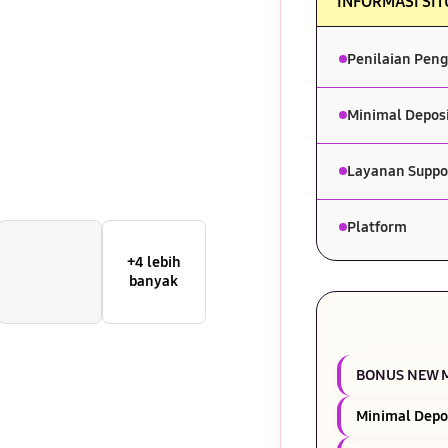
INFORMASI SIT
Penilaian Pen
Minimal Depos
Layanan Suppo
Platform
+4 lebih
banyak
BONUS NEW 
Minimal Depos