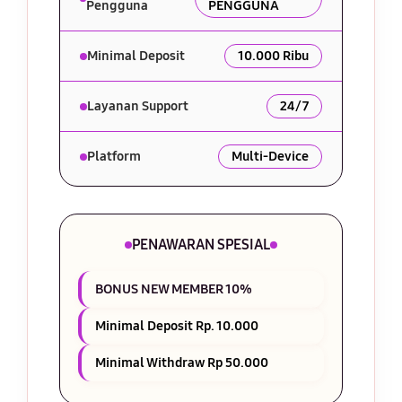
Pengguna
PENGGUNA
Minimal Deposit
10.000 Ribu
Layanan Support
24/7
Platform
Multi-Device
PENAWARAN SPESIAL
BONUS NEW MEMBER 10%
Minimal Deposit Rp. 10.000
Minimal Withdraw Rp 50.000