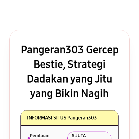
Pangeran303 Gercep
Bestie, Strategi
Dadakan yang Jitu
yang Bikin Nagih
INFORMASI SITUS Pangeran303
Penilaian
5 JUTA