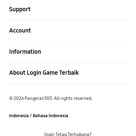
Support
Buka
Account
Buka
Information
Buka
About Login Game Terbaik
© 2026 Pangeran303. All rights reserved.
Indonesia / Bahasa Indonesia
Ingin Tetap Terhubung?