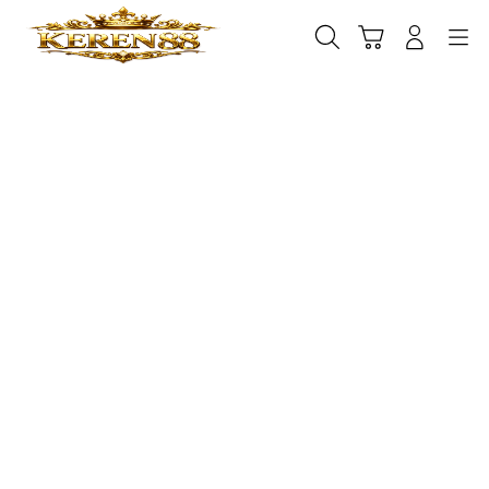
Skip
to
Cari
Troli
Login
Navigation
content