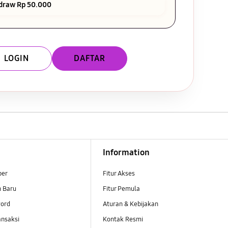
draw Rp 50.000
LOGIN
DAFTAR
Information
ber
Fitur Akses
n Baru
Fitur Pemula
ord
Aturan & Kebijakan
ansaksi
Kontak Resmi