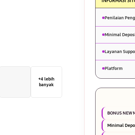
INFORMASI SIT
Penilaian Pen
Minimal Depos
Layanan Suppo
Platform
+4 lebih
banyak
BONUS NEW 
Minimal Depos