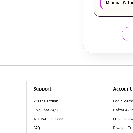
Minimal With
Support
Account
Pusat Bantuan
Login Mem
Live Chat 24/7
Daftar Aku
WhatsApp Support
Lupa Passw
FAQ
Riwayat Tr